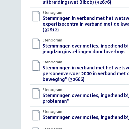
uitbreidingswet Bibob) (32676)
()
Stenogram
Download
Stemmingen in verband met het wetsvo
bestand:
expertisecentra in verband met de kwal
(32812)
()
Stenogram
Download
Stemmingen over moties, ingediend bij
bestand:
jeugdzorginstellingen door loverboys
()
Stenogram
Download
Stemmingen in verband met het wetsv
bestand:
personenvervoer 2000 in verband met d
beweging" (32666)
()
Stenogram
Download
Stemmingen over moties, ingediend bij
bestand:
problemen"
()
Stenogram
Download
Stemmingen over moties, ingediend bij 
bestand:
Stenogram