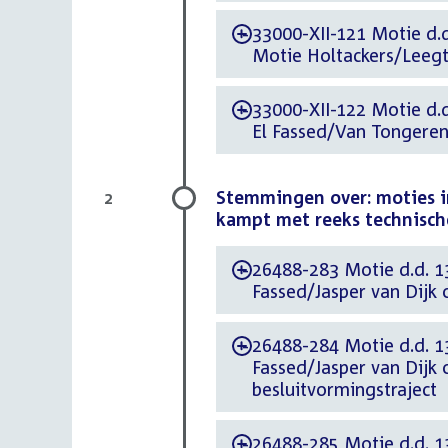
33000-XII-121 Motie d.
-
Motie Holtackers/Leegt
33000-XII-122 Motie d.
-
El Fassed/Van Tongeren
Stemmingen over: moties in
2
kampt met reeks technisch
26488-283 Motie d.d. 1
-
Fassed/Jasper van Dijk 
26488-284 Motie d.d. 1
-
Fassed/Jasper van Dijk 
besluitvormingstraject
26488-285 Motie d.d. 1
-