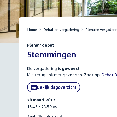
Home
Debat en vergadering
Plenaire vergaderi
Plenair debat
:
Stemmingen
De vergadering is
geweest
Kijk terug link niet gevonden. Zoek op:
Externa
Debat D
link:
Bekijk dagoverzicht
20 maart 2012
15:15 - 23:59 uur
Zaal:
Plenaire zaal