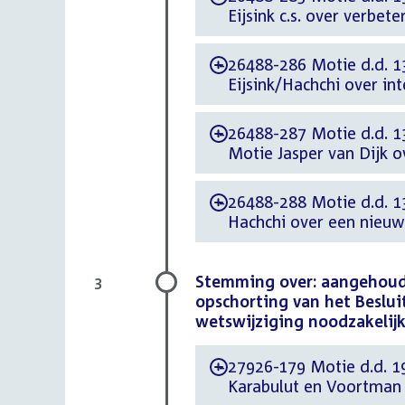
Eijsink c.s. over verbe
26488-286 Motie d.d. 1
-
Eijsink/Hachchi over i
26488-287 Motie d.d. 13
-
Motie Jasper van Dijk 
26488-288 Motie d.d. 1
-
Hachchi over een nieuw
Stemming over: aangehoude
3
opschorting van het Besl
wetswijziging noodzakelijk
27926-179 Motie d.d. 1
-
Karabulut en Voortman 