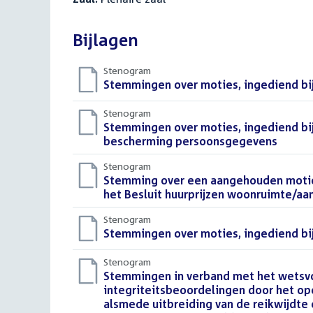
Bijlagen
Stenogram
Download
Stemmingen over moties, ingediend bij
bestand:
Stenogram
Download
Stemmingen over moties, ingediend bi
bestand:
bescherming persoonsgegevens
()
Stenogram
Download
Stemming over een aangehouden motie,
bestand:
het Besluit huurprijzen woonruimte/a
Stenogram
Download
Stemmingen over moties, ingediend bi
bestand:
Stenogram
Download
Stemmingen in verband met het wetsvo
bestand:
integriteitsbeoordelingen door het ope
alsmede uitbreiding van de reikwijdte 