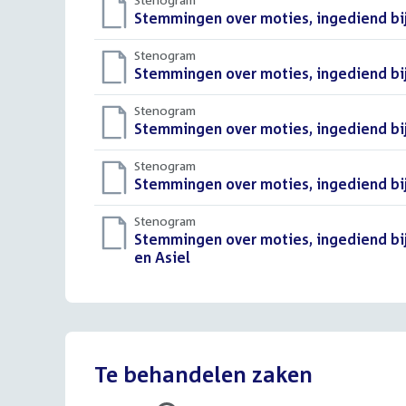
Download
Stemmingen over moties, ingediend bi
bestand:
Stenogram
Download
Stemmingen over moties, ingediend bi
bestand:
Stenogram
Download
Stemmingen over moties, ingediend bij
bestand:
Stenogram
Download
Stemmingen over moties, ingediend bi
bestand:
Stenogram
Download
Stemmingen over moties, ingediend bi
bestand:
en Asiel
()
Te behandelen zaken