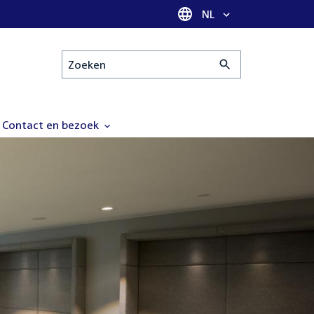
Taal selectie
NL
Zoeken
Contact en bezoek