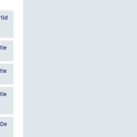
rlid
tie
tie
tie
 De