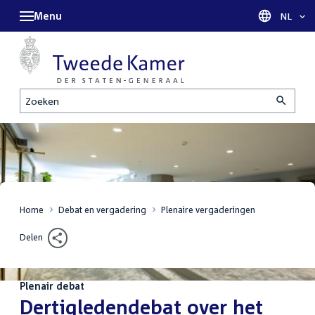
Menu
Taal sel
NL
Zoeken
Home
Debat en vergadering
Plenaire vergaderingen
Delen
Plenair debat
:
Dertigledendebat over het