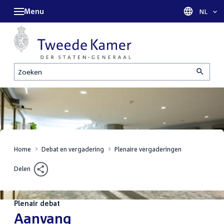
Menu
Taal sel
NL
Zoeken
Home
Debat en vergadering
Plenaire vergaderingen
Delen
Plenair debat
:
Aanvang