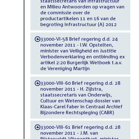
staatssecretaris van Infrastructuur
en Milieu Antwoorden op vragen van
de commissie over de
productartikelen 11 en 16 van de
begroting Infrastructuur (A) 2012
33000-VI-58 Brief regering d.d. 24
-
november 2011 - I.W. Opstelten,
minister van Veiligheid en Justitie
Verbodenverklaring en ontbinding ex
artikel 2:20 Burgerlijk Wetboek t.a.v.
de Vereniging Martijn
33000-VIII-60 Brief regering d.d. 28
-
november 2011 - H. Zijlstra,
staatssecretaris van Onderwijs,
Cultuur en Wetenschap dossier van
Klaas-Carel Faber in Centraal Archief
Bijzondere Rechtspleging (CABR)
33000-VIII-61 Brief regering d.d. 28
-
november 2011 - J.M. van
Bijsterveldt-Vliegenthart, minister