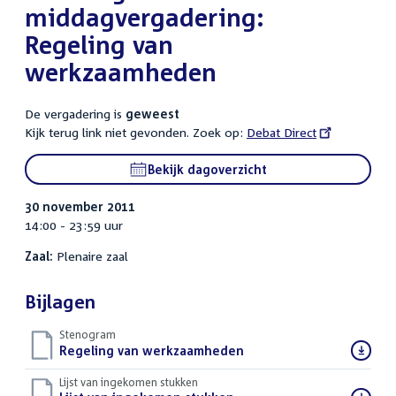
middagvergadering:
Regeling van
werkzaamheden
De vergadering is
geweest
Kijk terug link niet gevonden. Zoek op:
External
Debat Direct
link:
Bekijk dagoverzicht
30 november 2011
14:00 - 23:59 uur
Zaal:
Plenaire zaal
Bijlagen
Stenogram
Download
Regeling van werkzaamheden
()
bestand:
Lijst van ingekomen stukken