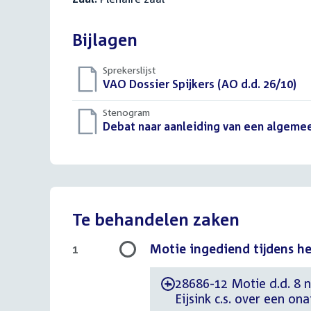
Bijlagen
Sprekerslijst
Download
VAO Dossier Spijkers (AO d.d. 26/10)
()
bestand:
Stenogram
Download
Debat naar aanleiding van een algemee
bestand:
Te behandelen zaken
Motie ingediend tijdens h
1
28686-12 Motie d.d. 8 
-
Eijsink c.s. over een on