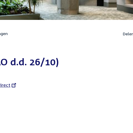
ngen
Dele
AO d.d. 26/10)
l
irect