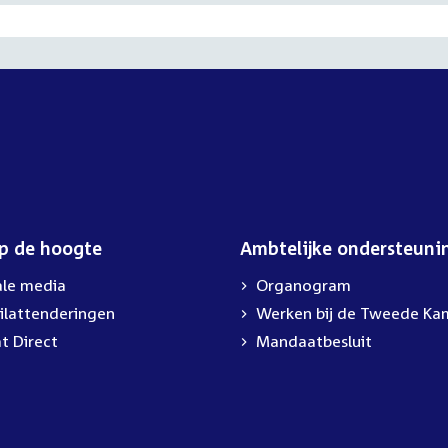
op de hoogte
Ambtelijke ondersteuni
ale media
Organogram
ilattenderingen
External
Werken bij de Tweede Ka
link:
t Direct
Mandaatbesluit