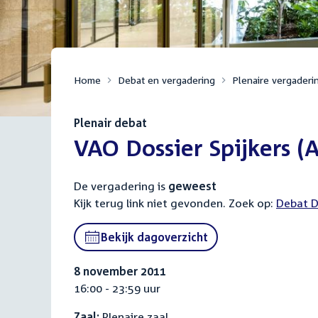
Home
Debat en vergadering
Plenaire vergaderi
Plenair debat
:
VAO Dossier Spijkers (
De vergadering is
geweest
Kijk terug link niet gevonden. Zoek op:
Externa
Debat D
link:
Bekijk dagoverzicht
8 november 2011
16:00 - 23:59 uur
Zaal:
Plenaire zaal