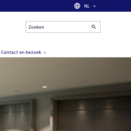
Taal selectie
NL
Zoeken
Contact en bezoek