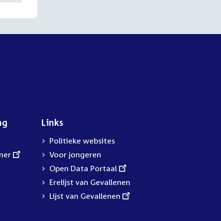
ng
Links
Politieke websites
mer
Voor jongeren
External
Open Data Portaal
link:
Erelijst van Gevallenen
External
Lijst van Gevallenen
link: