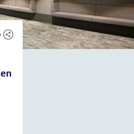
n
gen