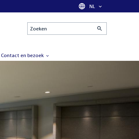
Taal selectie
NL
Zoeken
Contact en bezoek