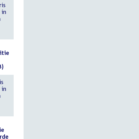
ris
 in
n
itie
B)
is
 in
n
ie
erde