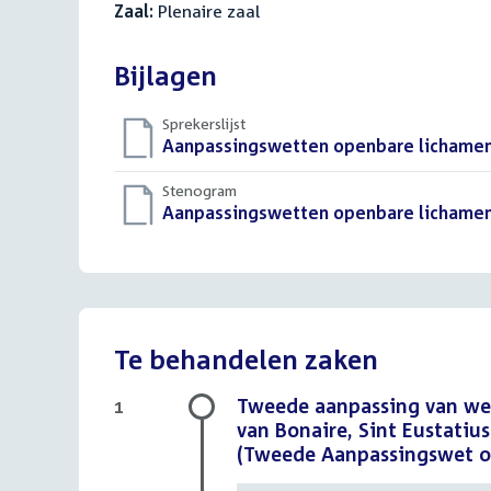
Zaal:
Plenaire zaal
Bijlagen
Sprekerslijst
Download
Aanpassingswetten openbare lichamen 
bestand:
Stenogram
Download
Aanpassingswetten openbare lichamen 
bestand:
Te behandelen zaken
Tweede aanpassing van wet
1
van Bonaire, Sint Eustatiu
(Tweede Aanpassingswet op