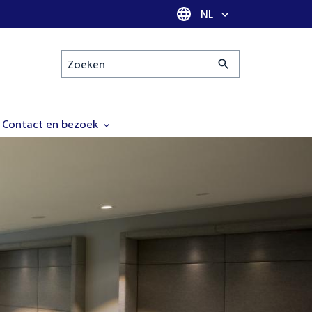
Taal selectie
NL
Zoeken
Contact en bezoek