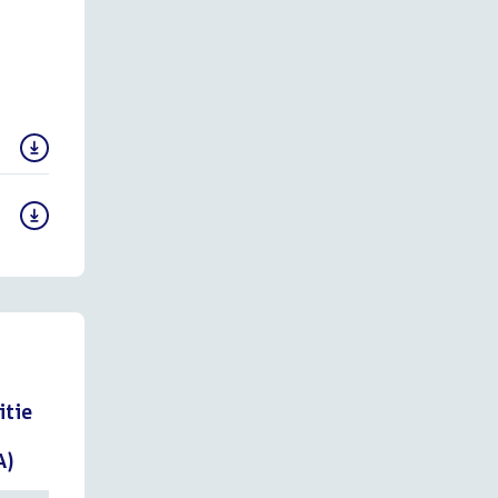
itie
A)