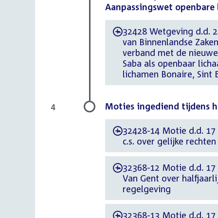
Aanpassingswet openbare l
32428 Wetgeving d.d. 24
-
van Binnenlandse Zaken
verband met de nieuwe s
Saba als openbaar lic
lichamen Bonaire, Sint 
Moties ingediend tijdens 
4
32428-14 Motie d.d. 17
-
c.s. over gelijke rechte
32368-12 Motie d.d. 17
-
Van Gent over halfjaarl
regelgeving
32368-13 Motie d.d. 17
-