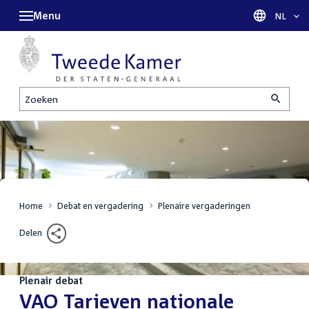
Menu
Taal sel
NL
Zoeken
Home
Debat en vergadering
Plenaire vergaderingen
Delen
Plenair debat
:
VAO Tarieven nationale