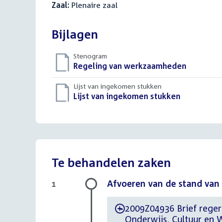
Zaal:
Plenaire zaal
Bijlagen
Stenogram
Download
Regeling van werkzaamheden
()
bestand:
Lijst van ingekomen stukken
Download
Lijst van ingekomen stukken
()
bestand:
Te behandelen zaken
Afvoeren van de stand va
1
2009Z04936 Brief regeri
-
Onderwijs, Cultuur en 