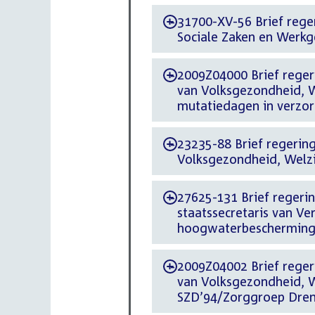
31700-XV-56 Brief reger
-
Sociale Zaken en Werkg
2009Z04000 Brief regeri
-
van Volksgezondheid, W
mutatiedagen in verzor
23235-88 Brief regering
-
Volksgezondheid, Welzij
27625-131 Brief regerin
-
staatssecretaris van Ve
hoogwaterbeschermin
2009Z04002 Brief regeri
-
van Volksgezondheid, We
SZD’94/Zorggroep Dre