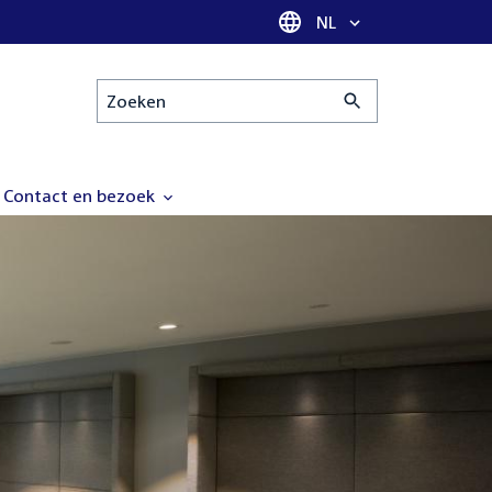
Taal selectie
NL
Zoeken
Contact en bezoek