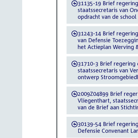
31135-19 Brief regering 
-
staatssecretaris van O
opdracht van de school
31243-14 Brief regering 
-
van Defensie Toezeggin
het Actieplan Werving
31710-3 Brief regering 
-
staatssecretaris van V
ontwerp Stroomgebied
2009Z04899 Brief regeri
-
Vliegenthart, staatssec
van de Brief aan Sticht
30139-54 Brief regering 
-
Defensie Convenant La