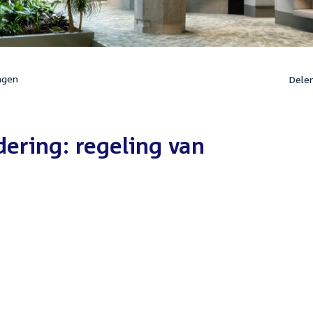
ngen
Dele
ring: regeling van