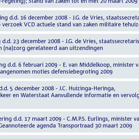
-regeling); Stand van zaken tot en met 20 maart 2009
ng d.d. 16 december 2008 - J.G. de Vries, staatssecreta
 verzoek VCD actuele stand van zaken militaire tehui
d.d. 23 december 2008 - J.G. de Vries, staatssecretari
n (na)zorg gerelateerd aan uitzendingen
ng d.d. 6 februari 2009 - E. van Middelkoop, minister 
 aangenomen moties defensiebegroting 2009
d.d. 5 december 2008 - J.C. Huizinga-Heringa,
rkeer en Waterstaat Aanvullende informatie en vervol
ring d.d. 17 maart 2009 - C.M.P.S. Eurlings, minister v
 Geannoteerde agenda Transportraad 30 maart 2009