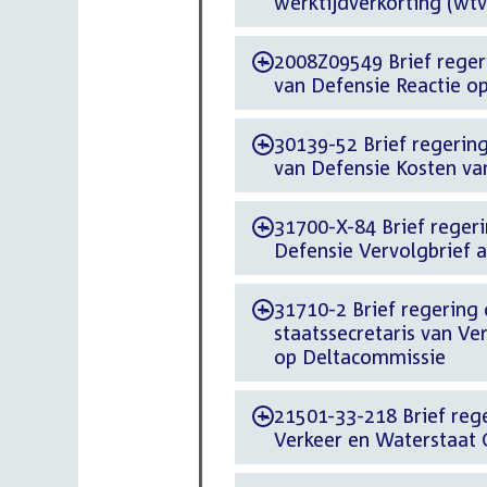
werktijdverkorting (wtv
2008Z09549 Brief regeri
-
van Defensie Reactie op
30139-52 Brief regering 
-
van Defensie Kosten va
31700-X-84 Brief regeri
-
Defensie Vervolgbrief
31710-2 Brief regering 
-
staatssecretaris van Ve
op Deltacommissie
21501-33-218 Brief rege
-
Verkeer en Waterstaat