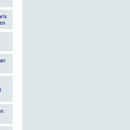
ris
zen
s
van
g
an