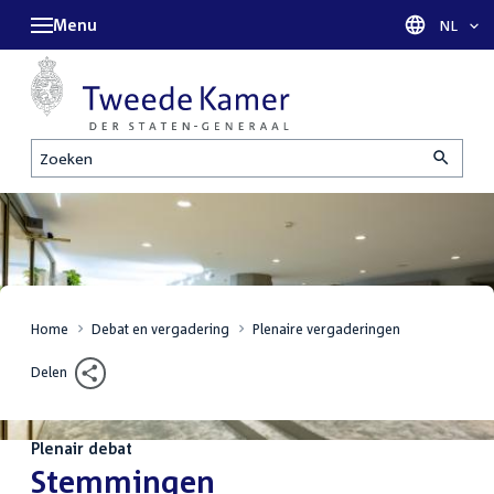
Menu
Taal sel
NL
Zoeken
Home
Debat en vergadering
Plenaire vergaderingen
Delen
Plenair debat
:
Stemmingen