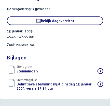
De vergadering is
geweest
Bekijk dagoverzicht
13 januari 2009
15:15 - 17:55 uur
Zaal:
Plenaire zaal
Bijlagen
Stenogram
Download
Stemmingen
()
bestand:
Stemmingslijst
Download
Definitieve stemmingslijst dinsdag 13 januari
bestand:
2009, versie 13.15 uur
()