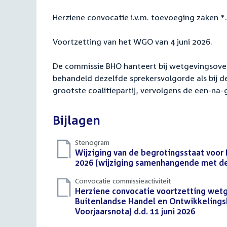
Herziene convocatie i.v.m. toevoeging zaken *
Voortzetting van het WGO van 4 juni 2026.
De commissie BHO hanteert bij wetgevingsov
behandeld dezelfde sprekersvolgorde als bij d
grootste coalitiepartij, vervolgens de een-na-
Bijlagen
Stenogram
Download
Wijziging van de begrotingsstaat voor
bestand:
2026 (wijziging samenhangende met de V
Convocatie commissieactiviteit
Download
Herziene convocatie voortzetting wetg
bestand:
Buitenlandse Handel en Ontwikkelings
Voorjaarsnota) d.d. 11 juni 2026
(PDF)