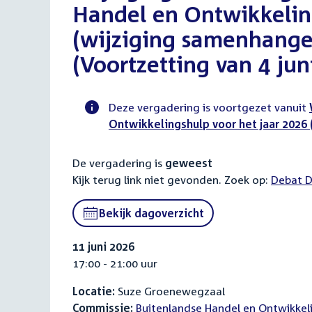
Handel en Ontwikkelin
(wijziging samenhange
(Voortzetting van 4 jun
Deze vergadering is voortgezet vanuit
Ontwikkelingshulp voor het jaar 2026
Voortgangsstatus
commissie
De vergadering is
geweest
activiteit
Kijk terug link niet gevonden. Zoek op:
Externa
Debat D
link:
Bekijk dagoverzicht
11 juni 2026
17:00 - 21:00 uur
Locatie:
Suze Groenewegzaal
Commissie:
Buitenlandse Handel en Ontwikke