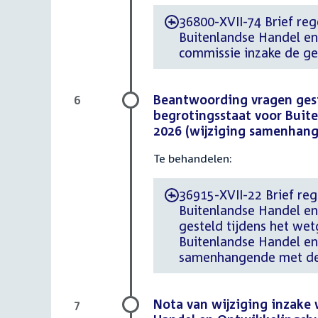
36800-XVII-74 Brief reg
-
Buitenlandse Handel e
commissie inzake de g
Beantwoording vragen gest
6
begrotingsstaat voor Buite
2026 (wijziging samenhang
Te behandelen:
36915-XVII-22 Brief reg
-
Buitenlandse Handel e
gesteld tijdens het we
Buitenlandse Handel en 
samenhangende met de 
Nota van wijziging inzake 
7