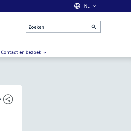
Taal selectie
NL
Zoeken
Contact en bezoek
n