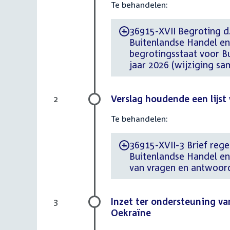
Te behandelen:
36915-XVII Begroting d.
-
Buitenlandse Handel e
begrotingsstaat voor B
jaar 2026 (wijziging s
Verslag houdende een lijs
2
Te behandelen:
36915-XVII-3 Brief reger
-
Buitenlandse Handel en
van vragen en antwoor
Inzet ter ondersteuning v
3
Oekraïne