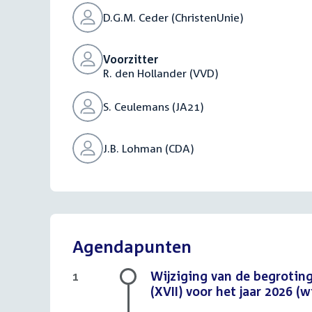
D.G.M. Ceder (ChristenUnie)
Voorzitter
R. den Hollander (VVD)
S. Ceulemans (JA21)
J.B. Lohman (CDA)
Agendapunten
Wijziging van de begrotin
1
(XVII) voor het jaar 2026 