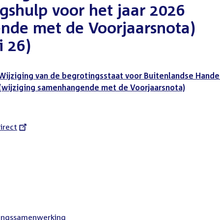
gshulp voor het jaar 2026
nde met de Voorjaarsnota)
i 26)
Wijziging van de begrotingsstaat voor Buitenlandse Hande
 (wijziging samenhangende met de Voorjaarsnota)
l
irect
lingssamenwerking