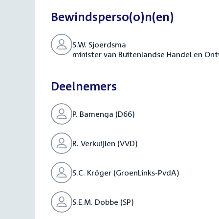
Bewindsperso(o)n(en)
S.W. Sjoerdsma
minister van Buitenlandse Handel en On
Deelnemers
P. Bamenga (D66)
R. Verkuijlen (VVD)
S.C. Kröger (GroenLinks-PvdA)
S.E.M. Dobbe (SP)