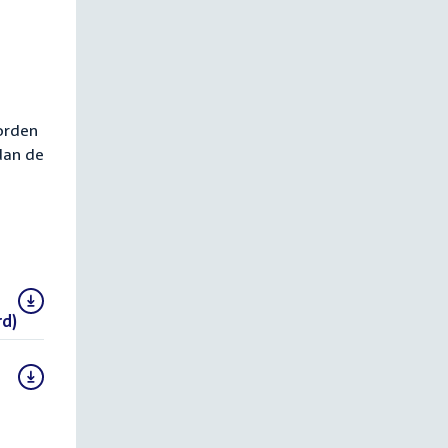
orden
dan de
rd)
(DOCX)