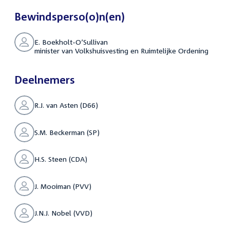
Bewindsperso(o)n(en)
E. Boekholt-O’Sullivan
minister van Volkshuisvesting en Ruimtelijke Ordening
Deelnemers
R.J. van Asten (D66)
S.M. Beckerman (SP)
H.S. Steen (CDA)
J. Mooiman (PVV)
J.N.J. Nobel (VVD)