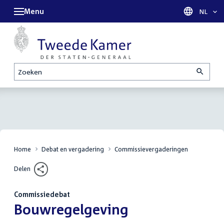
Menu
Taal sel
NL
Zoeken
Home
Debat en vergadering
Commissievergaderingen
Delen
Commissiedebat
:
Bouwregelgeving