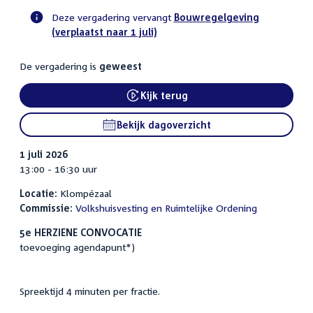
Deze vergadering vervangt
Bouwregelgeving
(verplaatst naar 1 juli)
Voortgangsstatus
commissie
De vergadering is
geweest
activiteit
Kijk terug
External link:
Bekijk dagoverzicht
1 juli 2026
13:00 - 16:30 uur
Locatie:
Klompézaal
Commissie:
Volkshuisvesting en Ruimtelijke Ordening
5e HERZIENE CONVOCATIE
toevoeging agendapunt*)
Spreektijd 4 minuten per fractie.