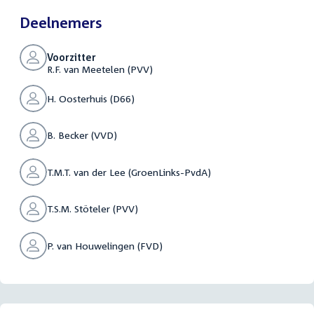
Deelnemers
Voorzitter
R.F. van Meetelen (PVV)
H. Oosterhuis (D66)
B. Becker (VVD)
T.M.T. van der Lee (GroenLinks-PvdA)
T.S.M. Stöteler (PVV)
P. van Houwelingen (FVD)