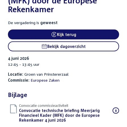
(MFK) door de Europese
Rekenkamer
De vergadering is
geweest
Kijk terug
Bekijk dagoverzicht
4 juni 2026
12:45 - 13:45 uur
Locatie:
Groen van Prinstererzaal
Commissie:
Europese Zaken
Bijlage
Convocatie commissieactiviteit
Download
Convocatie technische briefing Meerjarig
bestand:
Financieel Kader (MFK) door de Europese
Rekenkamer 4 juni 2026
(PDF)