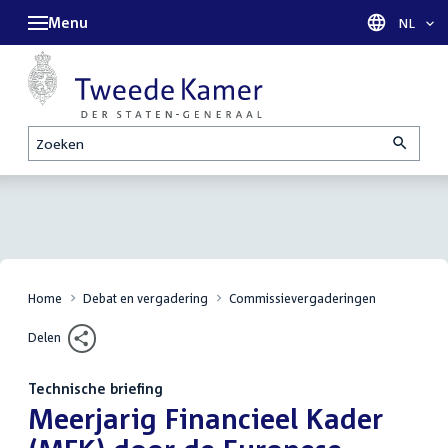
Menu
Taal sel
NL
Zoeken
Home
Debat en vergadering
Commissievergaderingen
Delen
Technische briefing
:
Meerjarig Financieel Kader