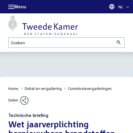
Menu
Taal sel
NL
Zoeken
Home
Debat en vergadering
Commissievergaderingen
Delen
Technische briefing
:
Wet jaarverplichting