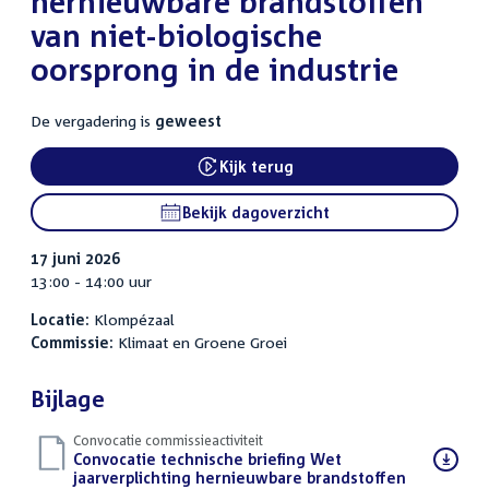
hernieuwbare brandstoffen
van niet-biologische
oorsprong in de industrie
De vergadering is
geweest
Kijk terug
External link:
Bekijk dagoverzicht
17 juni 2026
13:00 - 14:00 uur
Locatie:
Klompézaal
Commissie:
Klimaat en Groene Groei
Bijlage
Convocatie commissieactiviteit
Download
Convocatie technische briefing Wet
bestand:
jaarverplichting hernieuwbare brandstoffen