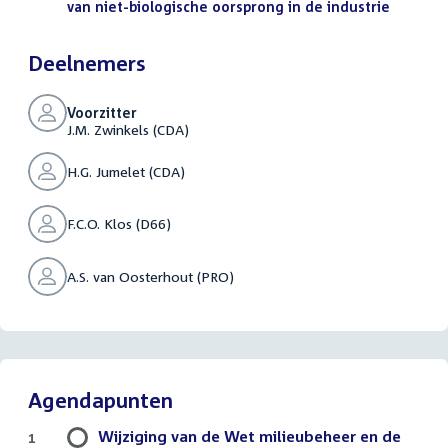
van niet-biologische oorsprong in de industrie
(PDF)
Deelnemers
Voorzitter
J.M. Zwinkels (CDA)
H.G. Jumelet (CDA)
F.C.O. Klos (D66)
A.S. van Oosterhout (PRO)
Agendapunten
Wijziging van de Wet milieubeheer en de
1