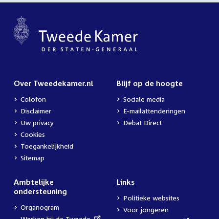
Over Tweedekamer.nl
Blijf op de hoogte
Colofon
Sociale media
Disclaimer
E-mailattenderingen
Uw privacy
Debat Direct
Cookies
Toegankelijkheid
Sitemap
Ambtelijke
Links
ondersteuning
Politieke websites
Organogram
Voor jongeren
External
Werken bij de Tweede