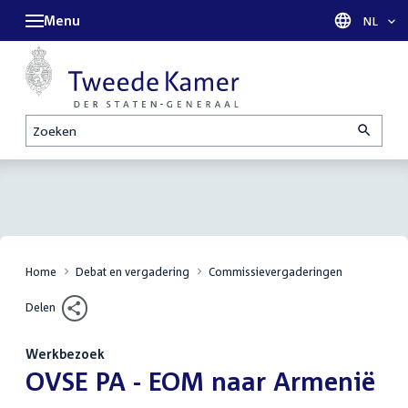
Menu
Taal sel
NL
Zoeken
Home
Debat en vergadering
Commissievergaderingen
Delen
Werkbezoek
:
OVSE PA - EOM naar Armenië