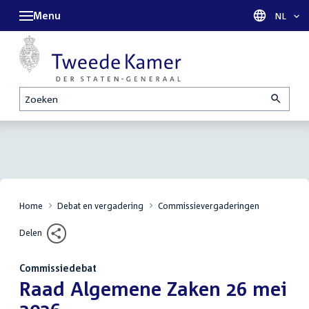
Menu
Taal sel
NL
Zoeken
Home
Debat en vergadering
Commissievergaderingen
Delen
Commissiedebat
:
Raad Algemene Zaken 26 mei