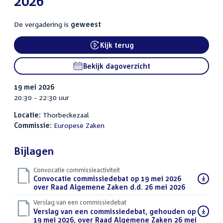
2026
De vergadering is
geweest
Kijk terug
External link:
Bekijk dagoverzicht
19 mei 2026
20:30 - 22:30 uur
Locatie:
Thorbeckezaal
Commissie:
Europese Zaken
Bijlagen
Convocatie commissieactiviteit
Download
Convocatie commissiedebat op 19 mei 2026
bestand:
over Raad Algemene Zaken d.d. 26 mei 2026
(PDF)
Verslag van een commissiedebat
Download
Verslag van een commissiedebat, gehouden op
bestand:
19 mei 2026, over Raad Algemene Zaken 26 mei