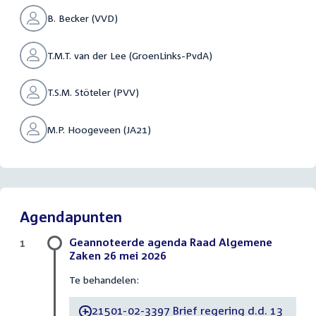
B. Becker (VVD)
T.M.T. van der Lee (GroenLinks-PvdA)
T.S.M. Stöteler (PVV)
M.P. Hoogeveen (JA21)
Agendapunten
Geannoteerde agenda Raad Algemene
1
Zaken 26 mei 2026
Te behandelen:
21501-02-3397 Brief regering d.d. 13
-