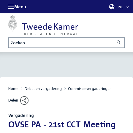
Menu
Taal sel
NL
Zoeken
Home
Debat en vergadering
Commissievergaderingen
Delen
Vergadering
:
OVSE PA - 21st CCT Meeting