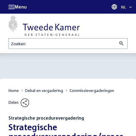
Menu
Taal sel
NL
Zoeken
Home
Debat en vergadering
Commissievergaderingen
Delen
Strategische procedurevergadering
:
Strategische