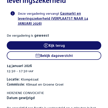
leveringszekerheid
Deze vergadering vervangt
Gasmarkt en
leveringszekerheid (VERPLAATST NAAR 14
Voortgangsstatus
JANUARI 2026)
commissie
activiteit
De vergadering is
geweest
Kijk terug
External link:
Bekijk dagoverzicht
14 januari 2026
13:30 - 17:30 uur
Locatie:
Klompézaal
Commissie:
Klimaat en Groene Groei
HERZIENE CONVOCATIE
Datum gewijzigd
De spreektijd per fractie is vastgesteld op 5 minuten in het