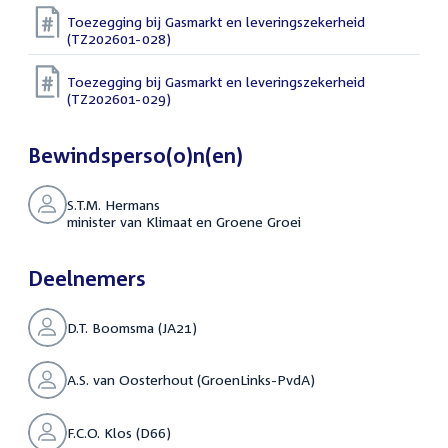
Toezegging bij Gasmarkt en leveringszekerheid
(TZ202601-028)
Toezegging bij Gasmarkt en leveringszekerheid
(TZ202601-029)
Bewindsperso(o)n(en)
S.T.M. Hermans
minister van Klimaat en Groene Groei
Deelnemers
D.T. Boomsma (JA21)
A.S. van Oosterhout (GroenLinks-PvdA)
F.C.O. Klos (D66)