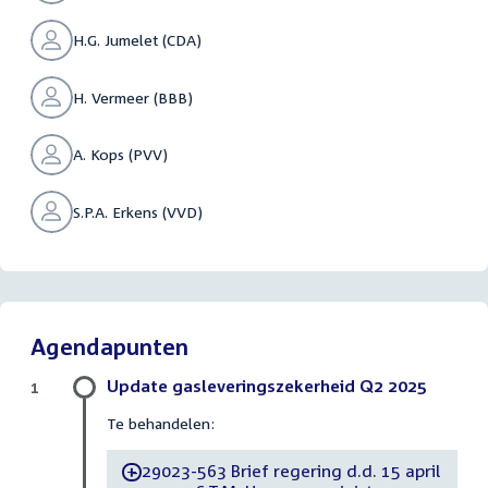
H.G. Jumelet (CDA)
H. Vermeer (BBB)
A. Kops (PVV)
S.P.A. Erkens (VVD)
Agendapunten
Update gasleveringszekerheid Q2 2025
1
Te behandelen:
29023-563 Brief regering d.d. 15 april
-