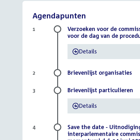
Agendapunten
Verzoeken voor de commiss
1
voor de dag van de proce
Details
-
Brievenlijst organisaties
2
Brievenlijst particulieren
3
Details
-
Save the date - Uitnodigi
4
interparlementaire commis