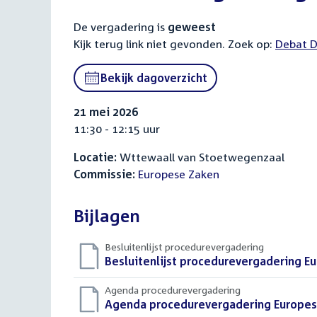
De vergadering is
geweest
Kijk terug link niet gevonden. Zoek op:
Externa
Debat D
link:
Bekijk dagoverzicht
21 mei 2026
11:30 - 12:15 uur
Locatie:
Wttewaall van Stoetwegenzaal
Commissie:
Europese Zaken
Bijlagen
Besluitenlijst procedurevergadering
Download
Besluitenlijst procedurevergadering E
bestand:
Agenda procedurevergadering
Download
Agenda procedurevergadering Europes