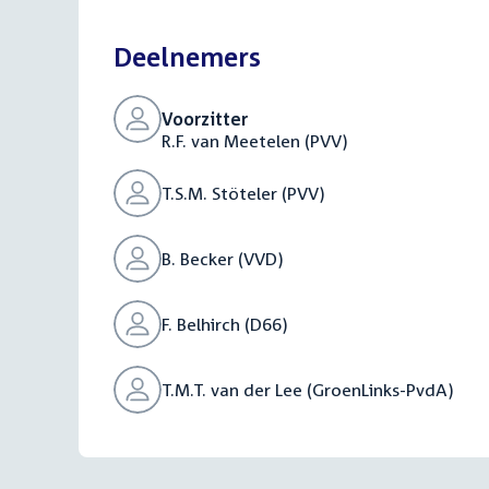
bestand:
Deelnemers
Voorzitter
R.F. van Meetelen (PVV)
T.S.M. Stöteler (PVV)
B. Becker (VVD)
F. Belhirch (D66)
T.M.T. van der Lee (GroenLinks-PvdA)