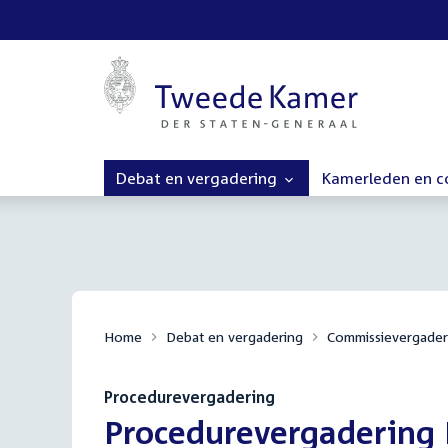
Debat en vergadering
Kamerleden en 
Home
Debat en vergadering
Commissievergader
Procedurevergadering
:
Procedurevergadering