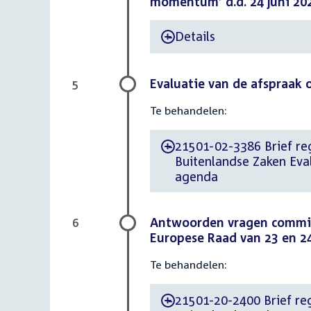
momentum’ d.d. 24 juni 20
Details
-
Evaluatie van de afspraak
5
Te behandelen:
21501-02-3386 Brief reg
-
Buitenlandse Zaken Eva
agenda
Antwoorden vragen commis
6
Europese Raad van 23 en 24
Te behandelen:
21501-20-2400 Brief reg
-