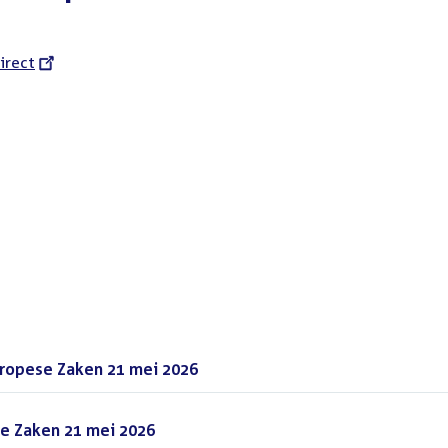
l
irect
uropese Zaken 21 mei 2026
(PDF)
e Zaken 21 mei 2026
(PDF)