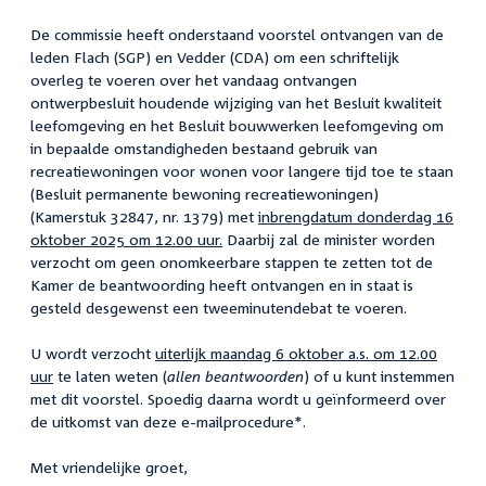
De commissie heeft onderstaand voorstel ontvangen van de
leden Flach (SGP) en Vedder (CDA) om een schriftelijk
overleg te voeren over het vandaag ontvangen
ontwerpbesluit houdende wijziging van het Besluit kwaliteit
leefomgeving en het Besluit bouwwerken leefomgeving om
in bepaalde omstandigheden bestaand gebruik van
recreatiewoningen voor wonen voor langere tijd toe te staan
(Besluit permanente bewoning recreatiewoningen)
(Kamerstuk 32847, nr. 1379) met
inbrengdatum donderdag 16
oktober 2025 om 12.00 uur.
Daarbij zal de minister worden
verzocht om geen onomkeerbare stappen te zetten tot de
Kamer de beantwoording heeft ontvangen en in staat is
gesteld desgewenst een tweeminutendebat te voeren.
U wordt verzocht
uiterlijk maandag 6 oktober a.s. om 12.00
uur
te laten weten (
allen beantwoorden
) of u kunt instemmen
met dit voorstel. Spoedig daarna wordt u geïnformeerd over
de uitkomst van deze e-mailprocedure*.
Met vriendelijke groet,