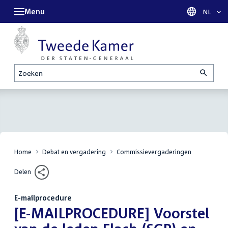
Menu
Taal sel
NL
Zoeken
Home
Debat en vergadering
Commissievergaderingen
Delen
E-mailprocedure
:
[E-MAILPROCEDURE] Voorstel