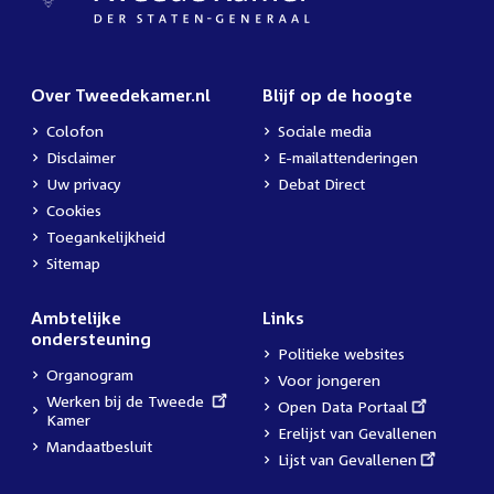
Over Tweedekamer.nl
Blijf op de hoogte
Colofon
Sociale media
Disclaimer
E-mailattenderingen
Uw privacy
Debat Direct
Cookies
Toegankelijkheid
Sitemap
Ambtelijke
Links
ondersteuning
Politieke websites
Organogram
Voor jongeren
External
Werken bij de Tweede
External
Open Data Portaal
link:
Kamer
link:
Erelijst van Gevallenen
Mandaatbesluit
External
Lijst van Gevallenen
link: