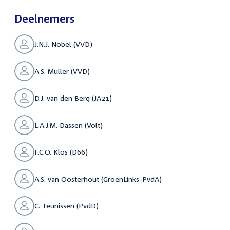
Deelnemers
J.N.J. Nobel (VVD)
A.S. Müller (VVD)
D.J. van den Berg (JA21)
L.A.J.M. Dassen (Volt)
F.C.O. Klos (D66)
A.S. van Oosterhout (GroenLinks-PvdA)
C. Teunissen (PvdD)