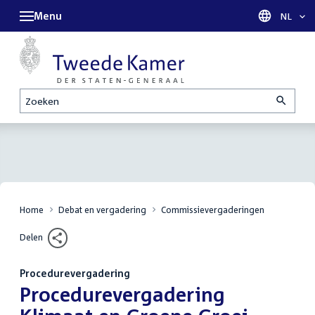
Menu
Taal sel
NL
Zoeken
Home
Debat en vergadering
Commissievergaderingen
Delen
Procedurevergadering
:
Procedurevergadering