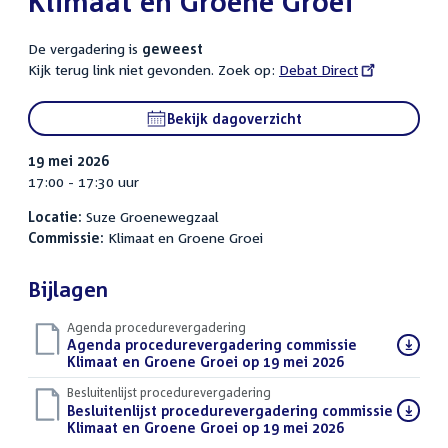
Klimaat en Groene Groei
De vergadering is
geweest
Kijk terug link niet gevonden. Zoek op:
External
Debat Direct
link:
Bekijk dagoverzicht
19 mei 2026
17:00 - 17:30 uur
Locatie:
Suze Groenewegzaal
Commissie:
Klimaat en Groene Groei
Bijlagen
Agenda procedurevergadering
Download
Agenda procedurevergadering commissie
bestand:
Klimaat en Groene Groei op 19 mei 2026
(PDF)
Besluitenlijst procedurevergadering
Download
Besluitenlijst procedurevergadering commissie
bestand:
Klimaat en Groene Groei op 19 mei 2026
(PDF)