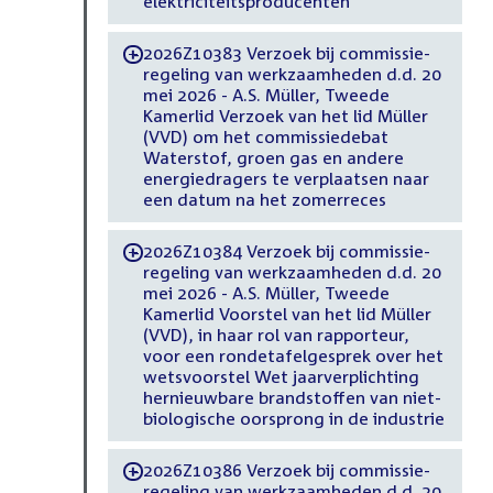
elektriciteitsproducenten
2026Z10383 Verzoek bij commissie-
-
regeling van werkzaamheden d.d. 20
mei 2026 - A.S. Müller, Tweede
Kamerlid Verzoek van het lid Müller
(VVD) om het commissiedebat
Waterstof, groen gas en andere
energiedragers te verplaatsen naar
een datum na het zomerreces
2026Z10384 Verzoek bij commissie-
-
regeling van werkzaamheden d.d. 20
mei 2026 - A.S. Müller, Tweede
Kamerlid Voorstel van het lid Müller
(VVD), in haar rol van rapporteur,
voor een rondetafelgesprek over het
wetsvoorstel Wet jaarverplichting
hernieuwbare brandstoffen van niet-
biologische oorsprong in de industrie
2026Z10386 Verzoek bij commissie-
-
regeling van werkzaamheden d.d. 20