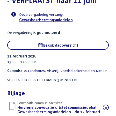
- VERPLAATST naar 11 juni
Deze vergadering vervangt
Gewasbeschermingsmiddelen
Voortgangsstatus
commissie
De vergadering is
geannuleerd
activiteit
Bekijk dagoverzicht
12 februari 2026
13:00 - 17:00 uur
Commissie:
Landbouw, Visserij, Voedselzekerheid en Natuur
SPREEKTIJD EERSTE TERMIJN 5 MINUTEN
Bijlage
Convocatie commissieactiviteit
Download
Herziene convocatie uitstel commissiedebat
bestand:
Gewasbeschermingsmiddelen - do 12 februari
(PDF)