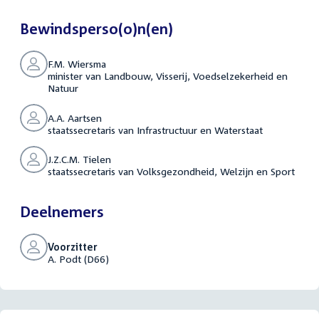
Bewindsperso(o)n(en)
F.M. Wiersma
minister van Landbouw, Visserij, Voedselzekerheid en
Natuur
A.A. Aartsen
staatssecretaris van Infrastructuur en Waterstaat
J.Z.C.M. Tielen
staatssecretaris van Volksgezondheid, Welzijn en Sport
Deelnemers
Voorzitter
A. Podt (D66)