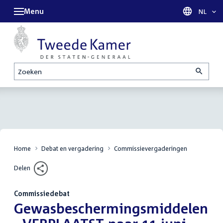
Menu
Taal sel
NL
Zoeken
Home
Debat en vergadering
Commissievergaderingen
Delen
Commissiedebat
:
Gewasbeschermingsmiddelen