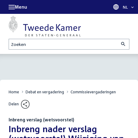
Menu
Taal sel
NL
Zoeken
Home
Debat en vergadering
Commissievergaderingen
Delen
Inbreng verslag (wetsvoorstel)
:
Inbreng nader verslag