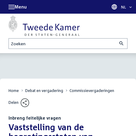
Menu
Taal sel
NL
Zoeken
Home
Debat en vergadering
Commissievergaderingen
Delen
Inbreng feitelijke vragen
:
Vaststelling van de