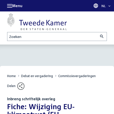
Menu
Taal sel
NL
Zoeken
Home
Debat en vergadering
Commissievergaderingen
Delen
Inbreng schriftelijk overleg
:
Fiche: Wijziging EU-