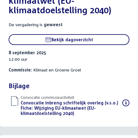
klimaatwet (EU-
klimaatdoelstelling 2040)
De vergadering is
geweest
Bekijk dagoverzicht
8 september 2025
12:00 uur
Commissie:
Klimaat en Groene Groei
Bijlage
Convocatie commissieactiviteit
Download
Convocatie inbreng schriftelijk overleg (v.s.o.)
bestand:
Fiche: Wijziging EU-klimaatwet (EU-
klimaatdoelstelling 2040)
(PDF)