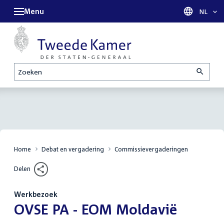
Menu
Taal sel
NL
Zoeken
Home
Debat en vergadering
Commissievergaderingen
Delen
Werkbezoek
:
OVSE PA - EOM Moldavië