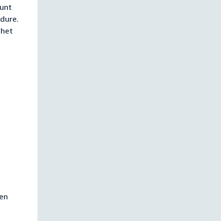
kunt
dure.
 het
len