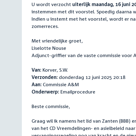
U wordt verzocht
uiterlijk maandag, 16 juni 2
instemmen met dit voorstel. Spoedig daarna 
Indien u instemt met het voorstel, wordt er 
zomerreces.
Met vriendelijke groet,
Liselotte Nouse
Adjunct-griffier van de vaste commissie voor A
Van:
Korver, S.W.
Verzonden:
donderdag 12 juni 2025 20:18
Aan:
Commissie A&M
Onderwerp:
Emailprocedure
Beste commissie,
Graag wil ik namens het lid van Zanten (BBB) e
van het CD Vreemdelingen- en asielbeleid naar
vervangingsregeling nog van kracht en de nieuw