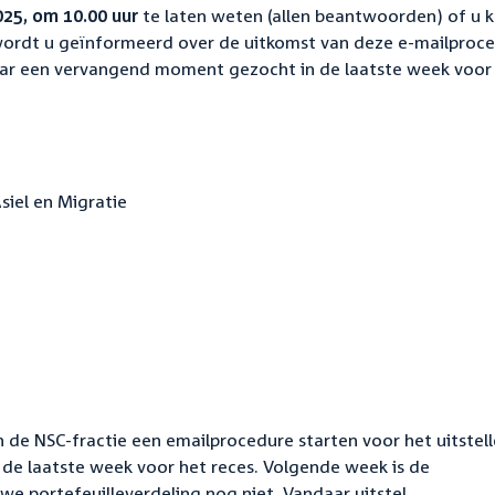
025, om 10.00 uur
te laten weten (allen beantwoorden) of u 
wordt u geïnformeerd over de uitkomst van deze e-mailproce
naar een vervangend moment gezocht in de laatste week voor
siel en Migratie
n de NSC-fractie een emailprocedure starten voor het uitstel
 de laatste week voor het reces. Volgende week is de
e portefeuilleverdeling nog niet. Vandaar uitstel.