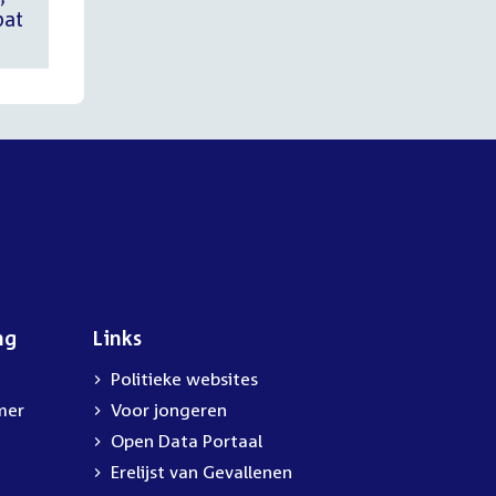
bat
ng
Links
Politieke websites
mer
Voor jongeren
Open Data Portaal
Erelijst van Gevallenen