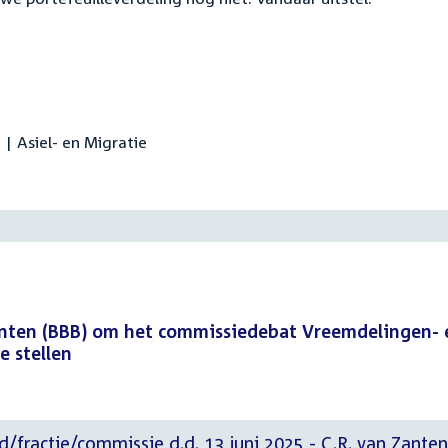
 | Asiel- en Migratie
Zanten (BBB) om het commissiedebat Vreemdelingen- 
e stellen
d/fractie/commissie d.d. 13 juni 2025 - C.R. van Zanten