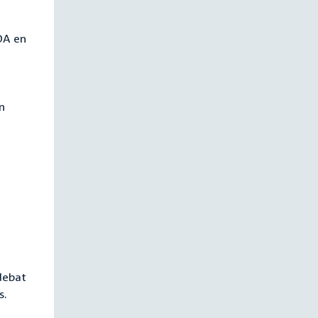
DA en
n
debat
s.