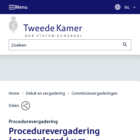
Menu
Taal sel
NL
Zoeken
Home
Debat en vergadering
Commissievergaderingen
Delen
Procedurevergadering
:
Procedurevergadering