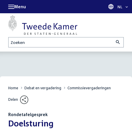
Menu
Taal sel
NL
Zoeken
Home
Debat en vergadering
Commissievergaderingen
Delen
Rondetafelgesprek
:
Doelsturing