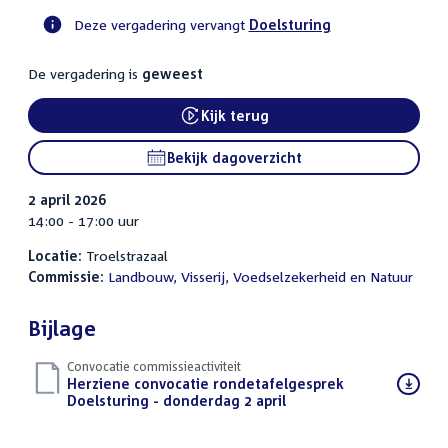
Deze vergadering vervangt
Doelsturing
Voortgangsstatus
De vergadering is
geweest
commissie
activiteit
Kijk terug
External link:
Bekijk dagoverzicht
2 april 2026
14:00 - 17:00 uur
Locatie:
Troelstrazaal
Commissie:
Landbouw, Visserij, Voedselzekerheid en Natuur
Bijlage
Convocatie commissieactiviteit
Download
Herziene convocatie rondetafelgesprek
bestand:
Doelsturing - donderdag 2 april
(PDF)