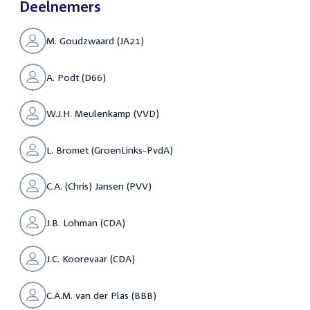
Deelnemers
M. Goudzwaard (JA21)
A. Podt (D66)
W.J.H. Meulenkamp (VVD)
L. Bromet (GroenLinks-PvdA)
C.A. (Chris) Jansen (PVV)
J.B. Lohman (CDA)
J.C. Koorevaar (CDA)
C.A.M. van der Plas (BBB)