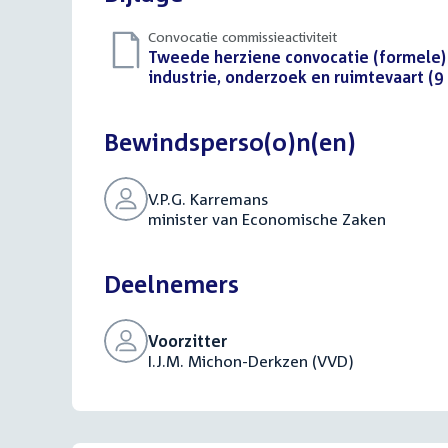
Convocatie commissieactiviteit
Download
Tweede herziene convocatie (formele)
bestand:
industrie, onderzoek en ruimtevaart (
Bewindsperso(o)n(en)
V.P.G. Karremans
minister van Economische Zaken
Deelnemers
Voorzitter
I.J.M. Michon-Derkzen (VVD)