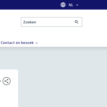
Taal selectie
NL
Zoeken
Contact en bezoek
n