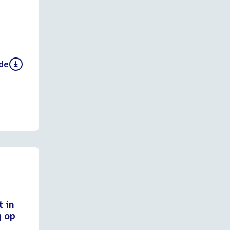
 de
 in
g op