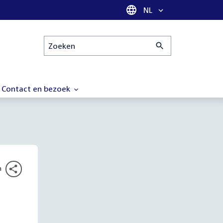
Taal selectie
NL
Zoeken
Contact en bezoek
n