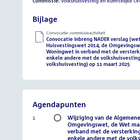
Commissie:
Volkshuisvesting en Ruimtelijke O
Bijlage
Convocatie commissieactiviteit
Download
Convocatie inbreng NADER verslag (wet
bestand:
Huisvestingswet 2014, de Omgevingswe
Woningwet in verband met de versterki
enkele andere met de volkshuisvestin
volkshuisvesting) op 11 maart 2025
(PDF
Agendapunten
Wijziging van de Algemene
1
Omgevingswet, de Wet maa
verband met de versterking
enkele andere met de vol