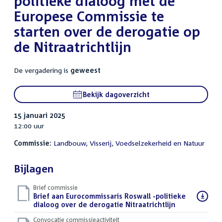
politieke dialoog met de
Europese Commissie te
starten over de derogatie op
de Nitraatrichtlijn
De vergadering is
geweest
Bekijk dagoverzicht
15 januari 2025
12:00 uur
Commissie:
Landbouw, Visserij, Voedselzekerheid en Natuur
Bijlagen
Brief commissie
Download
Brief aan Eurocommissaris Roswall -politieke
bestand:
dialoog over de derogatie Nitraatrichtlijn
(PDF)
Convocatie commissieactiviteit