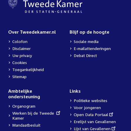
Over Tweedekamer.nl
Blijf op de hoogte
Colofon
Sociale media
Disclaimer
E-mailattenderingen
Uw privacy
Debat Direct
Cookies
Toegankelijkheid
Sitemap
Ambtelijke
Links
ondersteuning
Politieke websites
Organogram
Voor jongeren
External
Werken bij de Tweede
External
Open Data Portaal
link:
Kamer
link:
Erelijst van Gevallenen
Mandaatbesluit
External
Lijst van Gevallenen