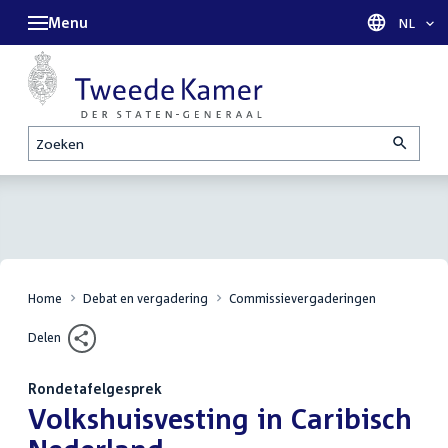
Menu
Taal sel
NL
Zoeken
Home
Debat en vergadering
Commissievergaderingen
Delen
Rondetafelgesprek
:
Volkshuisvesting in Caribisch