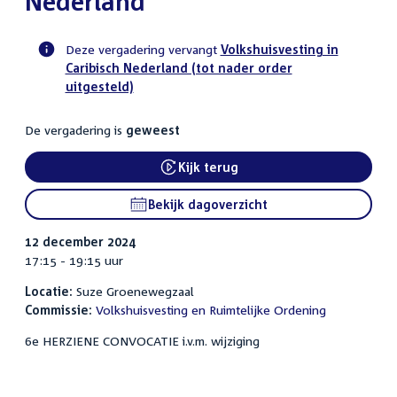
Nederland
Deze vergadering vervangt
Volkshuisvesting in
Caribisch Nederland (tot nader order
Voortgangsstatus
uitgesteld)
commissie
activiteit
De vergadering is
geweest
Kijk terug
External link:
Bekijk dagoverzicht
12 december 2024
17:15 - 19:15 uur
Locatie:
Suze Groenewegzaal
Commissie:
Volkshuisvesting en Ruimtelijke Ordening
6e HERZIENE CONVOCATIE i.v.m. wijziging