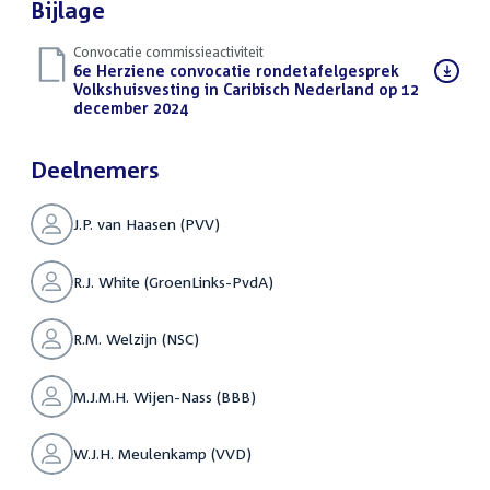
Bijlage
Convocatie commissieactiviteit
Download
6e Herziene convocatie rondetafelgesprek
bestand:
Volkshuisvesting in Caribisch Nederland op 12
december 2024
(PDF)
Deelnemers
J.P. van Haasen (PVV)
R.J. White (GroenLinks-PvdA)
R.M. Welzijn (NSC)
M.J.M.H. Wijen-Nass (BBB)
W.J.H. Meulenkamp (VVD)