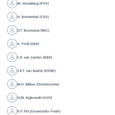
M. Vondeling (PVV)
H. Bontenbal (CDA)
D.T. Boomsma (NSC)
A. Podt (D66)
C.R. van Zanten (BBB)
S.R.T. van Baarle (DENK)
M.H. Bikker (ChristenUnie)
Q.M. Rajkowski (VVD)
K.P. Piri (GroenLinks-PvdA)