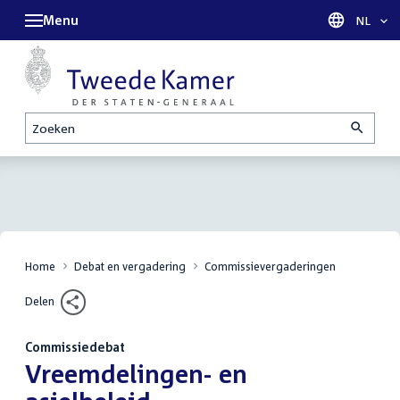
Menu
Taal sel
NL
Zoeken
Home
Debat en vergadering
Commissievergaderingen
Delen
Commissiedebat
:
Vreemdelingen- en