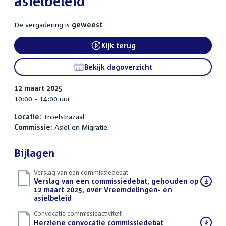
asielbeleid
De vergadering is
geweest
Kijk terug
External link:
Bekijk dagoverzicht
12 maart 2025
10:00 - 14:00 uur
Locatie:
Troelstrazaal
Commissie:
Asiel en Migratie
Bijlagen
Verslag van een commissiedebat
Download
Verslag van een commissiedebat, gehouden op
bestand:
12 maart 2025, over Vreemdelingen- en
asielbeleid
(PDF)
Convocatie commissieactiviteit
Download
Herziene convocatie commissiedebat