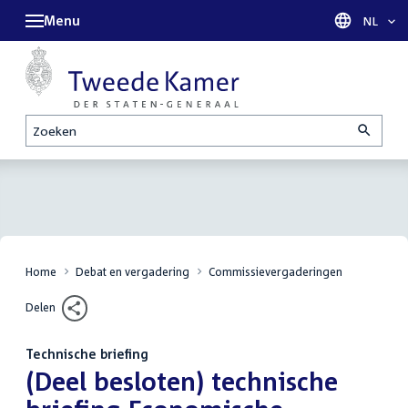
Menu
Taal sel
NL
Zoeken
Home
Debat en vergadering
Commissievergaderingen
Delen
Technische briefing
:
(Deel besloten) technische