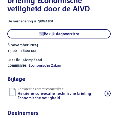
briefing Economische
veiligheid door de AIVD
De vergadering is
geweest
Bekijk dagoverzicht
6 november 2024
15:00 - 16:00 uur
Locatie:
Klompézaal
Commissie:
Economische Zaken
Bijlage
Convocatie commissieactiviteit
Download
Herziene convocatie technische briefing
bestand:
Economische veiligheid
(PDF)
Deelnemers