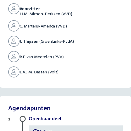
Voorzitter
I.J.M. Michon-Derkzen (VVD)
C. Martens-America (VVD)
J. Thijssen (GroenLinks-PvdA)
R.F. van Meetelen (PVV)
L.A.J.M. Dassen (Volt)
Agendapunten
Openbaar deel
1