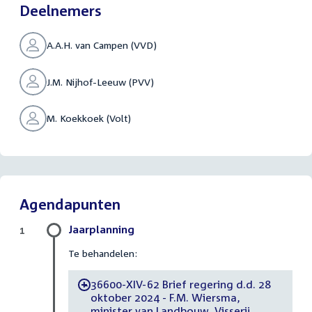
Deelnemers
A.A.H. van Campen (VVD)
J.M. Nijhof-Leeuw (PVV)
M. Koekkoek (Volt)
Agendapunten
Jaarplanning
1
Te behandelen:
36600-XIV-62 Brief regering d.d. 28
-
oktober 2024 - F.M. Wiersma,
minister van Landbouw, Visserij,