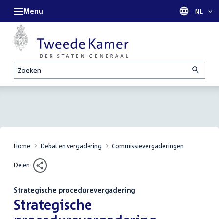
Menu
Taal sel
NL
Zoeken
Home
Debat en vergadering
Commissievergaderingen
Delen
Strategische procedurevergadering
:
Strategische