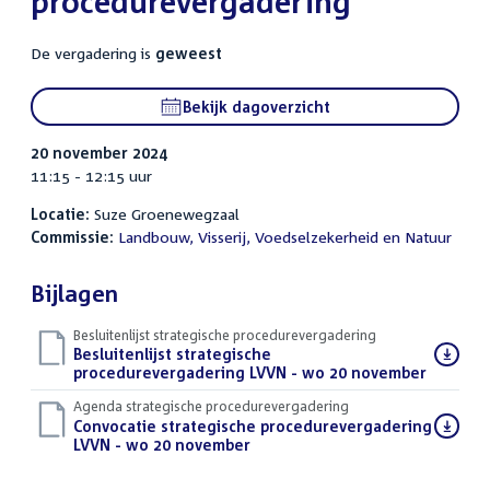
procedurevergadering
De vergadering is
geweest
Bekijk dagoverzicht
20 november 2024
11:15 - 12:15 uur
Locatie:
Suze Groenewegzaal
Commissie:
Landbouw, Visserij, Voedselzekerheid en Natuur
Bijlagen
Besluitenlijst strategische procedurevergadering
Download
Besluitenlijst strategische
bestand:
procedurevergadering LVVN - wo 20 november
(PDF)
Agenda strategische procedurevergadering
Download
Convocatie strategische procedurevergadering
bestand:
LVVN - wo 20 november
(PDF)