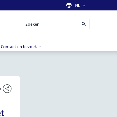
Taal selectie
NL
Zoeken
Contact en bezoek
n
et