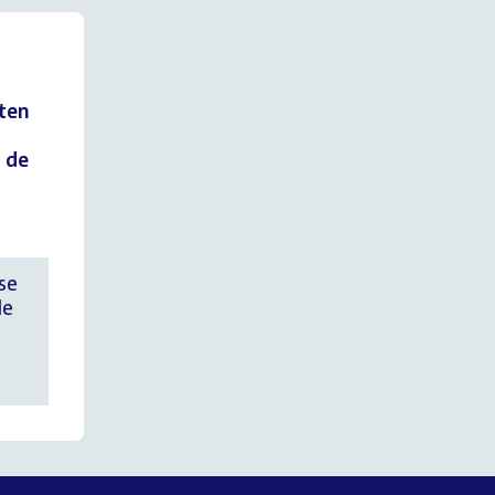
cten
 de
se
de