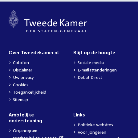
Over Tweedekamer.nl
Blijf op de hoogte
Colofon
Sociale media
Disclaimer
E-mailattenderingen
Uw privacy
Debat Direct
Cookies
Toegankelijkheid
Sitemap
Ambtelijke
Links
ondersteuning
Politieke websites
Organogram
Voor jongeren
External
Werken bij de Tweede