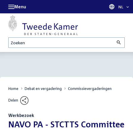
Menu
Taal sel
NL
Zoeken
Home
Debat en vergadering
Commissievergaderingen
Delen
Werkbezoek
:
NAVO PA - STCTTS Committee