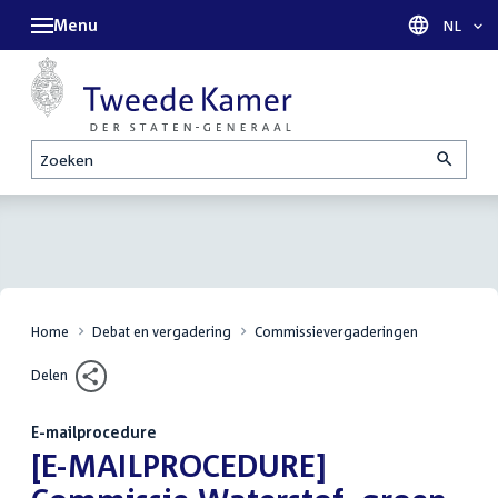
Menu
Taal sel
NL
Zoeken
Home
Debat en vergadering
Commissievergaderingen
Delen
E-mailprocedure
:
[E-MAILPROCEDURE]