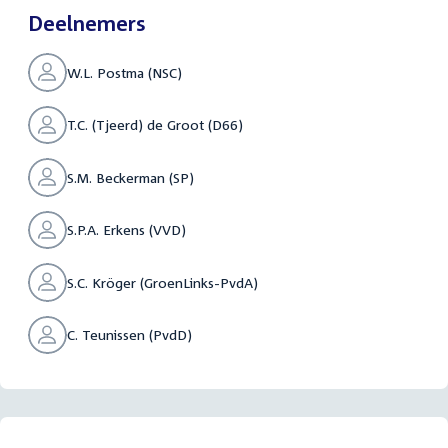
Deelnemers
W.L. Postma (NSC)
T.C. (Tjeerd) de Groot (D66)
S.M. Beckerman (SP)
S.P.A. Erkens (VVD)
S.C. Kröger (GroenLinks-PvdA)
C. Teunissen (PvdD)