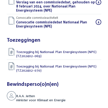
Download
Verslag van een commissiedebat, gehouden op
bestand:
8 februari 2024, over Nationaal Plan
Energiesysteem (NPE)
(PDF)
Convocatie commissieactiviteit
Download
Convocatie commissiedebat Nationaal Plan
bestand:
Energiesysteem (NPE)
(PDF)
Toezeggingen
Toezegging bij Nationaal Plan Energiesysteem (NPE)
(TZ202402-069)
Toezegging bij Nationaal Plan Energiesysteem (NPE)
(TZ202402-070)
Bewindsperso(o)n(en)
R.A.A. Jetten
minister voor Klimaat en Energie