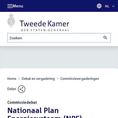
Menu
Taal sel
NL
Zoeken
Home
Debat en vergadering
Commissievergaderingen
Delen
Commissiedebat
:
Nationaal Plan