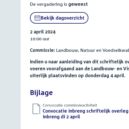
De vergadering is
geweest
Bekijk dagoverzicht
2 april 2024
10:00 uur
Commissie:
Landbouw, Natuur en Voedselkwali
Indien u naar aanleiding van dit schrifteli
voeren voorafgaand aan de Landbouw- en Viss
uiterlijk plaatsvinden op donderdag 4 april.
Bijlage
Convocatie commissieactiviteit
Download
Convocatie inbreng schriftelijk overleg
bestand:
inbreng di 2 april
(PDF)