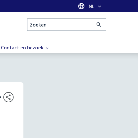
Taal selectie
NL
Zoeken
Contact en bezoek
n