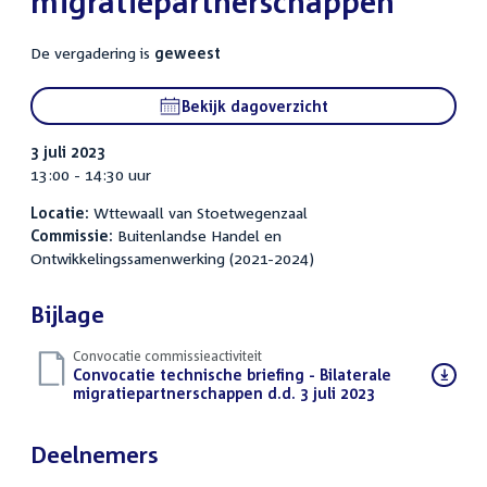
migratiepartnerschappen
De vergadering is
geweest
Bekijk dagoverzicht
3 juli 2023
13:00 - 14:30 uur
Locatie:
Wttewaall van Stoetwegenzaal
Commissie:
Buitenlandse Handel en
Ontwikkelingssamenwerking (2021-2024)
Bijlage
Convocatie commissieactiviteit
Download
Convocatie technische briefing - Bilaterale
bestand:
migratiepartnerschappen d.d. 3 juli 2023
(PDF)
Deelnemers