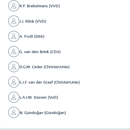
R.P. Brekelmans (VVD)
J.J. Klink (VVD)
A. Podt (D66)
G. van den Brink (CDA)
D.G.M. Ceder (ChristenUnie)
S.J.F. van der Graaf (ChristenUnie)
L.A.J.M. Dassen (Volt)
N. Gündoğan (Gündoğan)