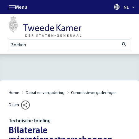
Menu
Taal sel
NL
Zoeken
Home
Debat en vergadering
Commissievergaderingen
Delen
Technische briefing
:
Bilaterale