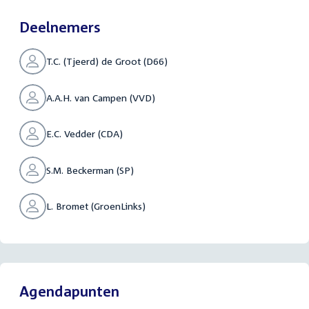
Deelnemers
T.C. (Tjeerd) de Groot (D66)
A.A.H. van Campen (VVD)
E.C. Vedder (CDA)
S.M. Beckerman (SP)
L. Bromet (GroenLinks)
Agendapunten