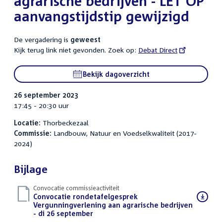
agrarische bedrijven - LET OP
aanvangstijdstip gewijzigd
De vergadering is
geweest
Kijk terug link niet gevonden. Zoek op:
External
Debat Direct
link:
Bekijk dagoverzicht
26 september 2023
17:45 - 20:30 uur
Locatie:
Thorbeckezaal
Commissie:
Landbouw, Natuur en Voedselkwaliteit (2017-
2024)
Bijlage
Convocatie commissieactiviteit
Download
Convocatie rondetafelgesprek
bestand:
Vergunningverlening aan agrarische bedrijven
- di 26 september
(PDF)