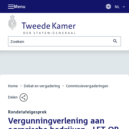
Menu
Taal sel
NL
Zoeken
Home
Debat en vergadering
Commissievergaderingen
Delen
Rondetafelgesprek
:
Vergunningverlening aan