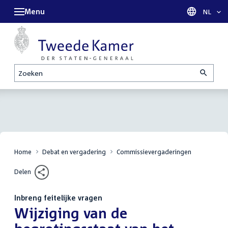
Menu
Taal sel
NL
Zoeken
Home
Debat en vergadering
Commissievergaderingen
Delen
Inbreng feitelijke vragen
:
Wijziging van de