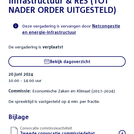
infrastructuur & RES (TOT
NADER ORDER UITGESTELD)
Deze vergadering is vervangen door
Netcongestie
en energie-infrastructuur
Voortgangsstatus
commissie
De vergadering is
verplaatst
activiteit
Bekijk dagoverzicht
20 juni 2024
10:00 - 14:00 uur
Commissie:
Economische Zaken en Klimaat (2017-2024)
De spreektijd is vastgesteld op 4 min. per fractie.
Bijlage
Convocatie commissieactiviteit
Download
Tweede convocatie commissiedebat