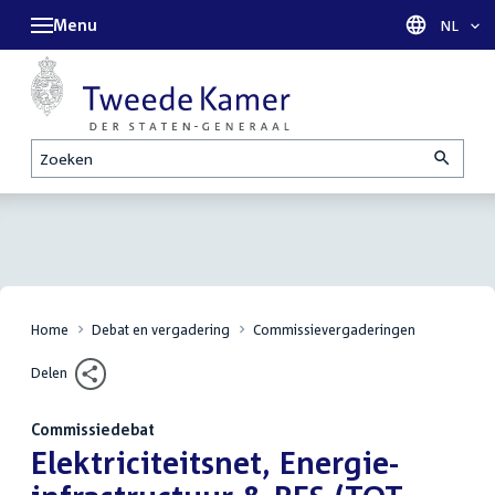
Menu
Taal sel
NL
Zoeken
Home
Debat en vergadering
Commissievergaderingen
Delen
Commissiedebat
:
Elektriciteitsnet, Energie-