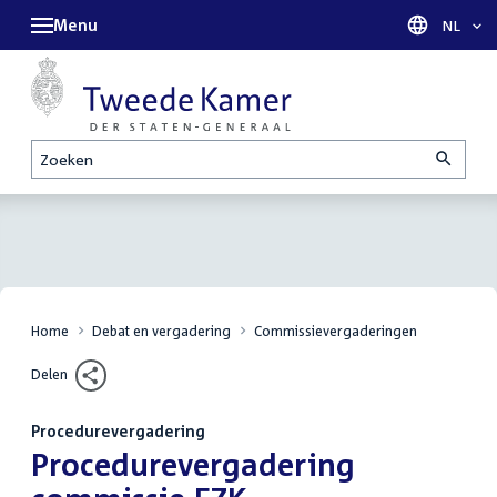
Menu
Taal sel
NL
Zoeken
Home
Debat en vergadering
Commissievergaderingen
Delen
Procedurevergadering
:
Procedurevergadering