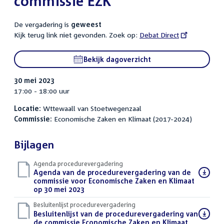
commissie EZK
De vergadering is
geweest
Kijk terug link niet gevonden. Zoek op:
External
Debat Direct
link:
Bekijk dagoverzicht
30 mei 2023
17:00 - 18:00 uur
Locatie:
Wttewaall van Stoetwegenzaal
Commissie:
Economische Zaken en Klimaat (2017-2024)
Bijlagen
Agenda procedurevergadering
Download
Agenda van de procedurevergadering van de
bestand:
commissie voor Economische Zaken en Klimaat
op 30 mei 2023
(PDF)
Besluitenlijst procedurevergadering
Download
Besluitenlijst van de procedurevergadering van
bestand:
de commissie Economische Zaken en Klimaat