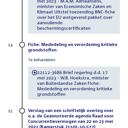
mei 2023 - M.A.M. Adriaansens,
minister van Economische Zaken en
Klimaat Uitstel toezending BNC-fiche
over het EU wetgevend pakket over
aanvullende
beschermingscertificaten
Fiche: Mededeling en verordening kritieke
14
grondstoffen
Te behandelen:
22112-3686 Brief regering d.d. 17
-
mei 2023 - W.B. Hoekstra, minister
van Buitenlandse Zaken Fiche:
Mededeling en verordening kritieke
grondstoffen
Verslag van een schriftelijk overleg over
15
o.a. de Geannoteerde agenda Raad voor
Concurrentievermogen van 22 en 23 mei
2023 (Kamerstuk 21501-30-577)