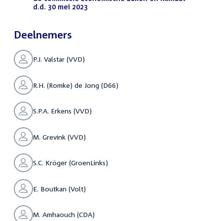
d.d. 30 mei 2023
(PDF)
Deelnemers
P.J. Valstar (VVD)
R.H. (Romke) de Jong (D66)
S.P.A. Erkens (VVD)
M. Grevink (VVD)
S.C. Kröger (GroenLinks)
E. Boutkan (Volt)
M. Amhaouch (CDA)