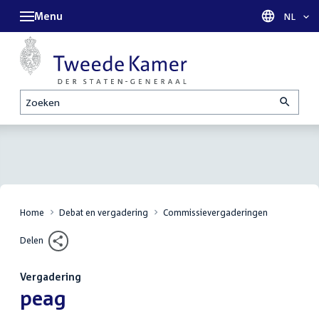
Menu
Taal sel
NL
Zoeken
Home
Debat en vergadering
Commissievergaderingen
Delen
Vergadering
:
peag