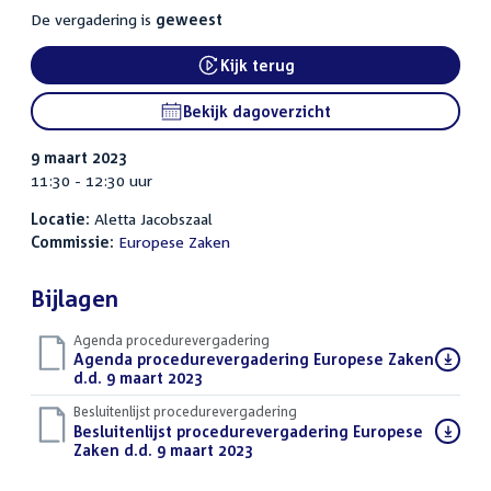
De vergadering is
geweest
Kijk terug
External link:
Bekijk dagoverzicht
9 maart 2023
11:30 - 12:30 uur
Locatie:
Aletta Jacobszaal
Commissie:
Europese Zaken
Bijlagen
Agenda procedurevergadering
Download
Agenda procedurevergadering Europese Zaken
bestand:
d.d. 9 maart 2023
(PDF)
Besluitenlijst procedurevergadering
Download
Besluitenlijst procedurevergadering Europese
bestand:
Zaken d.d. 9 maart 2023
(PDF)