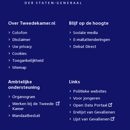
Over Tweedekamer.nl
Blijf op de hoogte
Colofon
Sociale media
Disclaimer
E-mailattenderingen
Uw privacy
Debat Direct
Cookies
Toegankelijkheid
Sitemap
Ambtelijke
Links
ondersteuning
Politieke websites
Organogram
Voor jongeren
External
Werken bij de Tweede
External
Open Data Portaal
link:
Kamer
link:
Erelijst van Gevallenen
Mandaatbesluit
External
Lijst van Gevallenen
link: