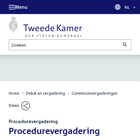
Menu
Taal sel
NL
Zoeken
Home
Debat en vergadering
Commissievergaderingen
Delen
Procedurevergadering
:
Procedurevergadering