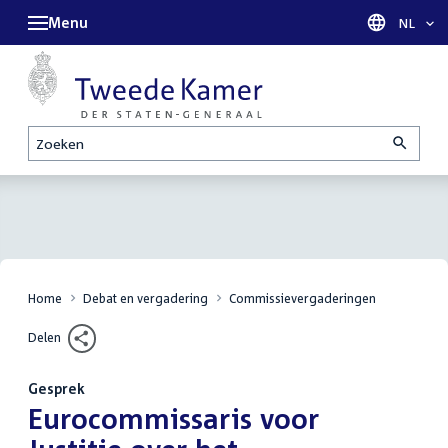
Menu
Taal sel
NL
Zoeken
Home
Debat en vergadering
Commissievergaderingen
Delen
Gesprek
:
Eurocommissaris voor