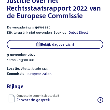
Justitie over het
Rechtsstaatsrapport 2022 van
de Europese Commissie
De vergadering is
geweest
Kijk terug link niet gevonden. Zoek op:
Debat Direct
Bekijk dagoverzicht
9 november 2022
14:00 - 15:00 uur
Locatie:
Aletta Jacobszaal
Commissie:
Europese Zaken
Bijlage
Convocatie commissieactiviteit
Download
Convocatie gesprek
(PDF)
bestand: