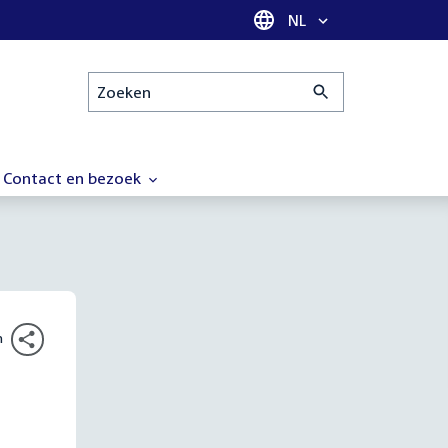
Taal selectie
NL
Zoeken
Contact en bezoek
n