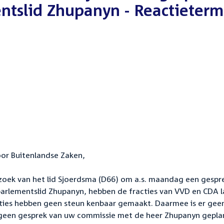
ntslid Zhupanyn - Reactieterm
oor Buitenlandse Zaken,
zoek van het lid Sjoerdsma (D66) om a.s. maandag een gespr
arlementslid Zhupanyn, hebben de fracties van VVD en CDA l
acties hebben geen steun kenbaar gemaakt. Daarmee is er gee
k geen gesprek van uw commissie met de heer Zhupanyn gepl