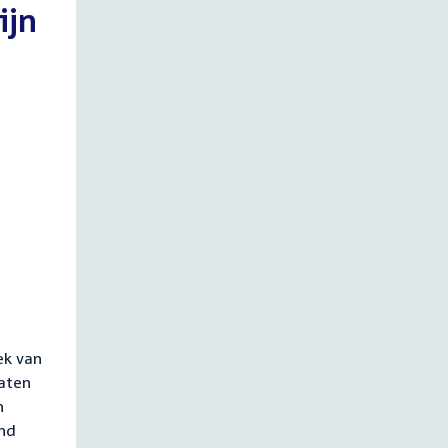
ijn
ek van
aten
n
and