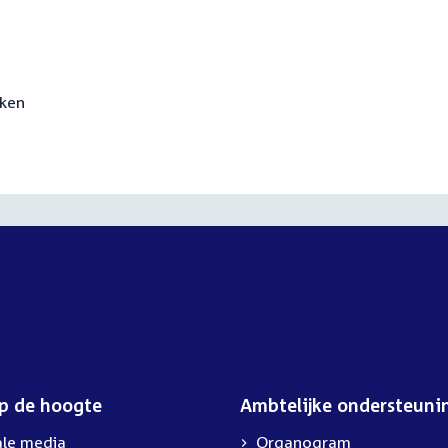
aken
op de hoogte
Ambtelijke ondersteuni
ale media
Organogram